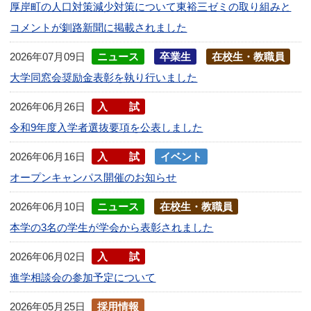
厚岸町の人口対策減少対策について東裕三ゼミの取り組みと
コメントが釧路新聞に掲載されました
2026年07月09日
ニュース
卒業生
在校生・教職員
大学同窓会奨励金表彰を執り行いました
2026年06月26日
入試
令和9年度入学者選抜要項を公表しました
2026年06月16日
入試
イベント
オープンキャンパス開催のお知らせ
2026年06月10日
ニュース
在校生・教職員
本学の3名の学生が学会から表彰されました
2026年06月02日
入試
進学相談会の参加予定について
2026年05月25日
採用情報