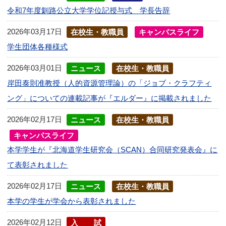
令和7年度釧路公立大学学位記授与式 学長告辞
2026年03月17日
在校生・教職員
キャンパスライフ
学生団体各種様式
2026年03月01日
ニュース
在校生・教職員
岸田泰則准教授（人的資源管理論）の「ジョブ・クラフティ
ング」についての連載記事が『エルダー』に掲載されました
2026年02月17日
ニュース
在校生・教職員
キャンパスライフ
本学学生が『北海道学生研究会（SCAN）合同研究発表会』に
て表彰されました
2026年02月17日
ニュース
在校生・教職員
本学の学生が学会から表彰されました
2026年02月12日
入試