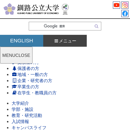
検
索
ENGLISH
メニュー
MENU
CLOSE
受験生の方
保護者の方
地域・一般の方
企業・研究者の方
卒業生の方
在学生・教職員の方
大学紹介
学部・施設
教育・研究活動
入試情報
キャンパスライフ