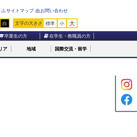
サイトマップ
お問い合わせ
大
文字の大きさ
白
標準
小
卒業生の方
在学生・教職員の方
リア
地域
国際交流・留学