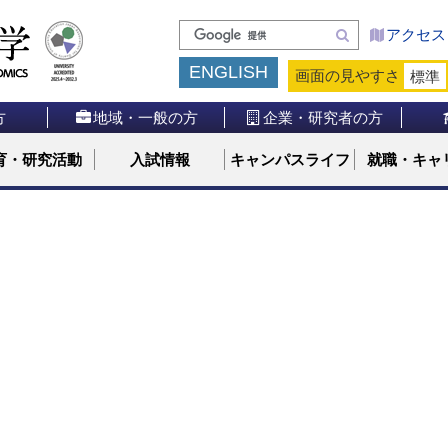
検
アクセス
索
ENGLISH
画面の見やすさ
標準
方
地域・一般の方
企業・研究者の方
育・研究活動
入試情報
キャンパスライフ
就職・キャ