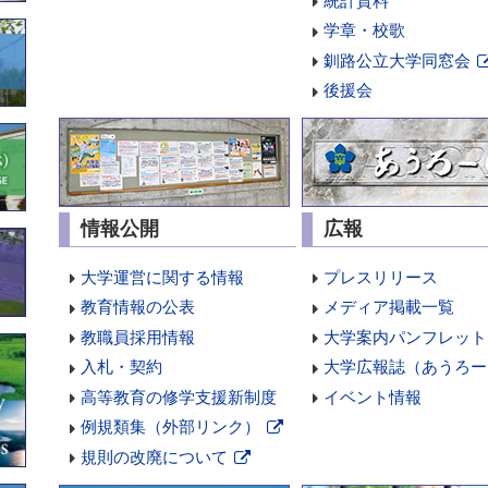
統計資料
学章・校歌
釧路公立大学同窓会
後援会
情報公開
広報
大学運営に関する情報
プレスリリース
教育情報の公表
メディア掲載一覧
教職員採用情報
大学案内パンフレット
入札・契約
大学広報誌（あうろー
高等教育の修学支援新制度
イベント情報
例規類集（外部リンク）
新
規則の改廃について
規
新