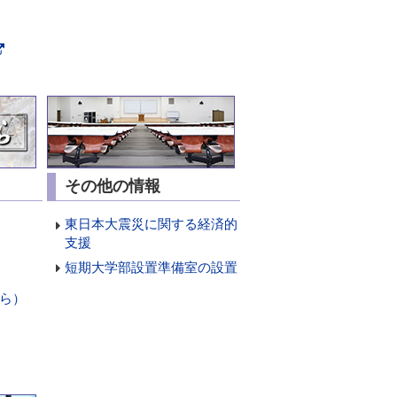
き
開
で
ま
き
開
す
ま
き
す
新
ま
規
す
ペ
ー
ジ
で
開
その他の情報
き
ま
東日本大震災に関する経済的
す
支援
短期大学部設置準備室の設置
ら）