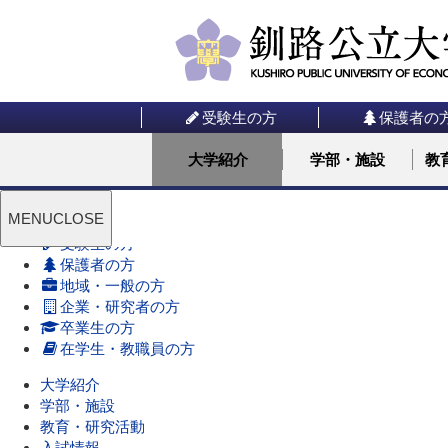
受験生の方
保護者の
大学紹介
学部・施設
教
MENU
CLOSE
受験生の方
保護者の方
地域・一般の方
企業・研究者の方
卒業生の方
在学生・教職員の方
大学紹介
学部・施設
教育・研究活動
入試情報