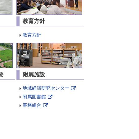
教育方針
教育方針
要
附属施設
地域経済研究センター
新
附属図書館
規
新
事務組合
ペ
規
新
ー
ペ
規
ジ
ー
ペ
で
ジ
ー
開
で
ジ