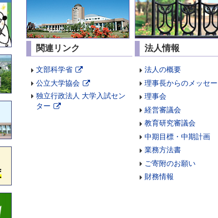
ペ
規
ー
ペ
ジ
ー
で
ジ
開
で
関連リンク
法人情報
き
開
ま
き
文部科学省
法人の概要
す
ま
新
公立大学協会
理事長からのメッセー
す
規
新
独立行政法人 大学入試セン
理事会
ペ
規
ター
経営審議会
ー
ペ
新
ジ
教育研究審議会
ー
規
で
ジ
中期目標・中期計画
ペ
開
で
ー
業務方法書
き
開
ジ
ま
ご寄附のお願い
き
で
す
ま
財務情報
開
す
き
ま
す