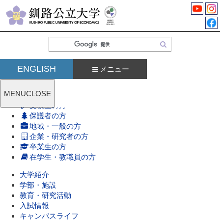
検
索
ENGLISH
メニュー
MENU
CLOSE
受験生の方
保護者の方
地域・一般の方
企業・研究者の方
卒業生の方
在学生・教職員の方
大学紹介
学部・施設
教育・研究活動
入試情報
キャンパスライフ