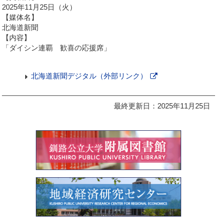
2025年11月25日（火）
【媒体名】
北海道新聞
【内容】
「ダイシン連覇 歓喜の応援席」
北海道新聞デジタル（外部リンク）
新
規
最終更新日：2025年11月25日
ペ
ー
ジ
で
開
き
ま
す