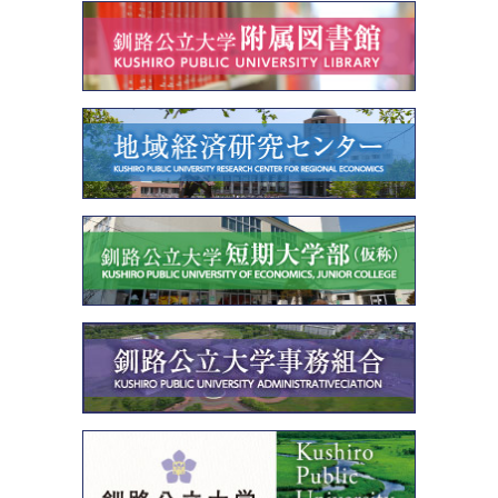
開
き
ま
す