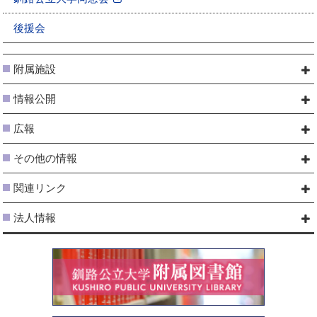
新
規
後援会
ペ
ー
附属施設
ジ
で
情報公開
開
き
広報
ま
す
その他の情報
関連リンク
法人情報