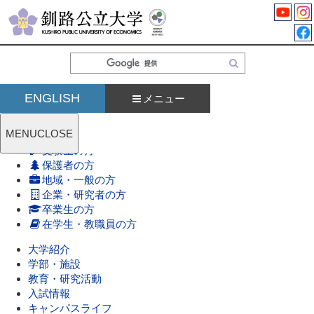
検
索
ENGLISH
メニュー
MENU
CLOSE
受験生の方
保護者の方
地域・一般の方
企業・研究者の方
卒業生の方
在学生・教職員の方
大学紹介
学部・施設
教育・研究活動
入試情報
キャンパスライフ