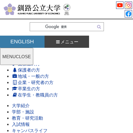
検
索
ENGLISH
メニュー
MENU
CLOSE
受験生の方
保護者の方
地域・一般の方
企業・研究者の方
卒業生の方
在学生・教職員の方
大学紹介
学部・施設
教育・研究活動
入試情報
キャンパスライフ