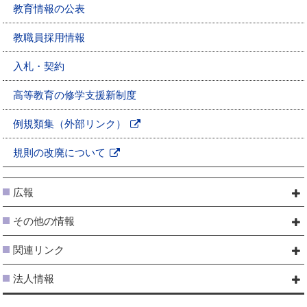
教育情報の公表
教職員採用情報
入札・契約
高等教育の修学支援新制度
例規類集（外部リンク）
新
規
規則の改廃について
新
ペ
規
ー
広報
ペ
ジ
ー
で
その他の情報
ジ
開
で
き
関連リンク
開
ま
き
す
法人情報
ま
す