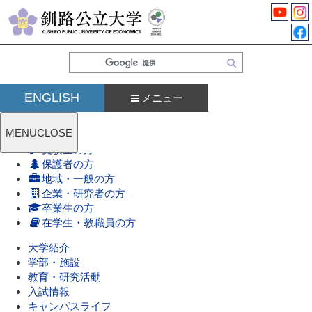
検
索
ENGLISH
メニュー
MENU
CLOSE
受験生の方
保護者の方
地域・一般の方
企業・研究者の方
卒業生の方
在学生・教職員の方
大学紹介
学部・施設
教育・研究活動
入試情報
キャンパスライフ