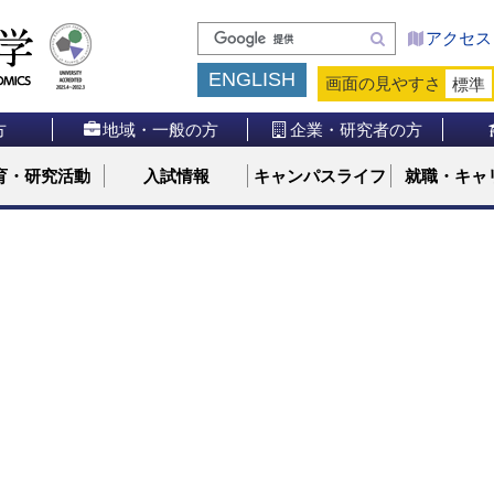
検
アクセス
索
ENGLISH
画面の見やすさ
標準
方
地域・一般の方
企業・研究者の方
育・研究活動
入試情報
キャンパスライフ
就職・キャ