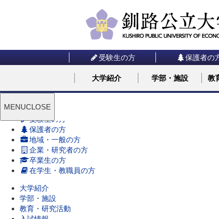
受験生の方
保護者の
大学紹介
学部・施設
教
MENU
CLOSE
受験生の方
保護者の方
地域・一般の方
企業・研究者の方
卒業生の方
在学生・教職員の方
大学紹介
学部・施設
教育・研究活動
入試情報