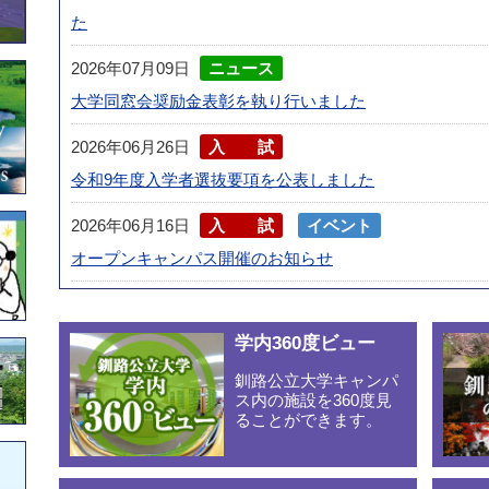
た
2026年07月09日
ニュース
大学同窓会奨励金表彰を執り行いました
2026年06月26日
入試
令和9年度入学者選抜要項を公表しました
2026年06月16日
入試
イベント
オープンキャンパス開催のお知らせ
2026年06月10日
ニュース
本学の3名の学生が学会から表彰されました
学内360度ビュー
釧路公立大学キャンパ
2026年06月02日
入試
ス内の施設を360度見
進学相談会の参加予定について
ることができます。
2026年05月25日
採用情報