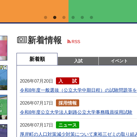
新着情報
RSS
新着順
入試
イベント
2026年07月20日
入試
令和8年度一般選抜（公立大学中期日程）の試験問題等
2026年07月17日
採用情報
令和8年度公立大学法人釧路公立大学事務職員採用試験
2026年07月17日
ニュース
厚岸町の人口対策減少対策について東裕三ゼミの取り組