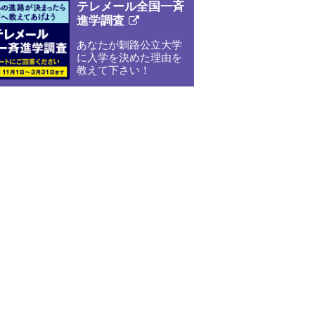
日程
テレメール全国一斉
進学調査
新
あなたが釧路公立大学
規
に入学を決めた理由を
ペ
教えて下さい！
ー
ジ
一覧へ
で
開
き
ま
す