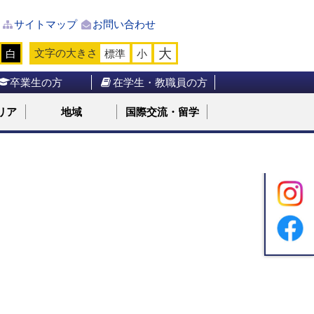
サイトマップ
お問い合わせ
大
文字の大きさ
白
標準
小
卒業生の方
在学生・教職員の方
リア
地域
国際交流・留学