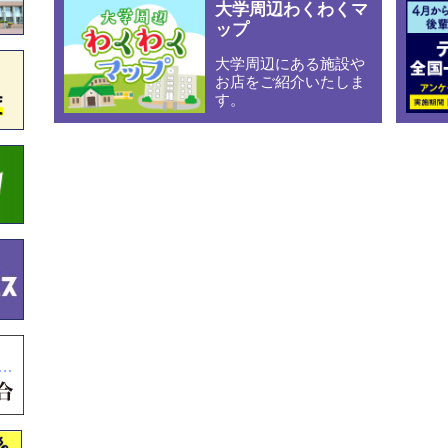
令和8年度公立大学法人釧路公立大学事務職員採用試験
大学周辺わくわくマ
ップ
2026年05月23日
ニュース
大学周辺にある施設や
令和8年度（後期）聴講生の募集概要を掲載しました
お店をご紹介いたしま
す。