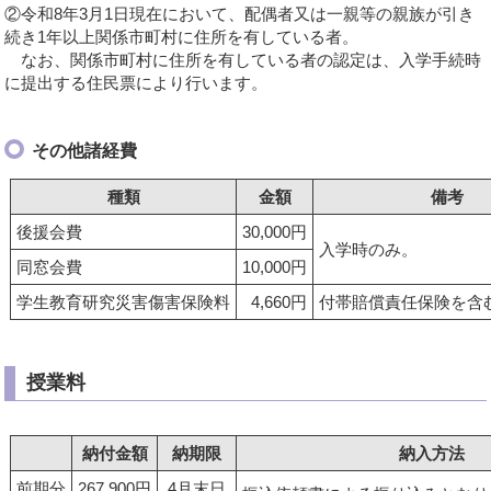
②令和8年3月1日現在において、配偶者又は一親等の親族が引き
続き1年以上関係市町村に住所を有している者。
なお、関係市町村に住所を有している者の認定は、入学手続時
に提出する住民票により行います。
その他諸経費
種類
金額
備考
後援会費
30,000円
入学時のみ。
同窓会費
10,000円
学生教育研究災害傷害保険料
4,660円
付帯賠償責任保険を含
授業料
納付金額
納期限
納入方法
前期分
267,900円
4月末日