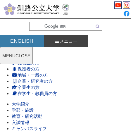
検
索
ENGLISH
メニュー
MENU
CLOSE
受験生の方
保護者の方
地域・一般の方
企業・研究者の方
卒業生の方
在学生・教職員の方
大学紹介
学部・施設
教育・研究活動
入試情報
キャンパスライフ