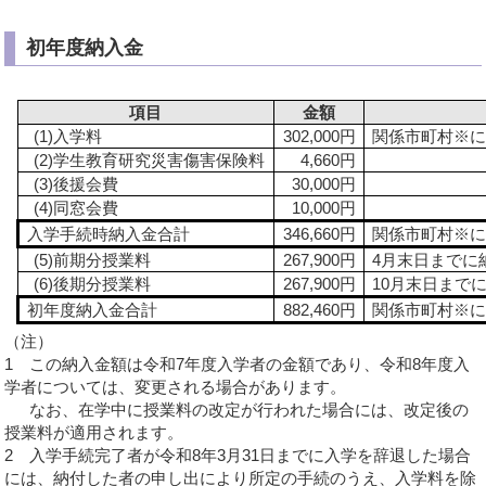
初年度納入金
項目
金額
(1)入学料
302,000円
関係市町村※に住
(2)学生教育研究災害傷害保険料
4,660円
(3)後援会費
30,000円
(4)同窓会費
10,000円
入学手続時納入金合計
346,660円
関係市町村※に住
(5)前期分授業料
267,900円
4月末日までに
(6)後期分授業料
267,900円
10月末日まで
初年度納入金合計
882,460円
関係市町村※に住
（注）
1 この納入金額は令和7年度入学者の金額であり、令和8年度入
学者については、変更される場合があります。
なお、在学中に授業料の改定が行われた場合には、改定後の
授業料が適用されます。
2 入学手続完了者が令和8年3月31日までに入学を辞退した場合
には、納付した者の申し出により所定の手続のうえ、入学料を除