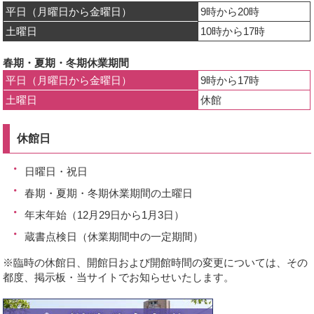
ー
平日（月曜日から金曜日）
9時から20時
ジ
土曜日
10時から17時
で
春期・夏期・冬期休業期間
開
平日（月曜日から金曜日）
9時から17時
き
土曜日
休館
ま
す
休館日
日曜日・祝日
春期・夏期・冬期休業期間の土曜日
年末年始（12月29日から1月3日）
蔵書点検日（休業期間中の一定期間）
※臨時の休館日、開館日および開館時間の変更については、その
都度、掲示板・当サイトでお知らせいたします。