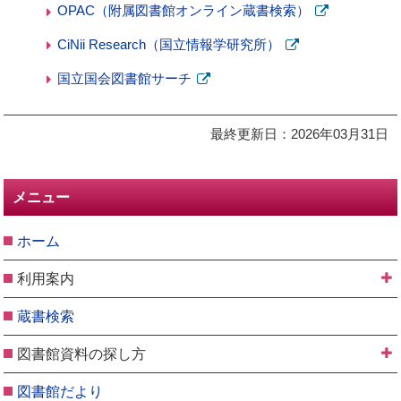
OPAC（附属図書館オンライン蔵書検索）
新
CiNii Research（国立情報学研究所）
規
新
ペ
国立国会図書館サーチ
規
ー
新
ペ
ジ
規
ー
で
最終更新日：2026年03月31日
ペ
ジ
開
ー
で
き
ジ
開
ま
で
き
メニュー
す
開
ま
き
す
ホーム
ま
す
利用案内
蔵書検索
図書館資料の探し方
図書館だより