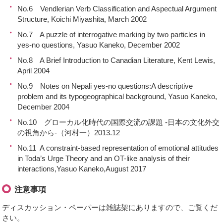
No.6 Vendlerian Verb Classification and Aspectual Argument
Structure, Koichi Miyashita, March 2002
No.7 A puzzle of interrogative marking by two particles in
yes-no questions, Yasuo Kaneko, December 2002
No.8 A Brief Introduction to Canadian Literature, Kent Lewis,
April 2004
No.9 Notes on Nepali yes-no questions:A descriptive
problem and its typogeographical background, Yasuo Kaneko,
December 2004
No.10 グローカル化時代の国際交流の課題 -日本の文化外交
の視角から-（河村一）2013.12
No.11 A constraint-based representation of emotional attitudes
in Toda’s Urge Theory and an OT-like analysis of their
interactions,Yasuo Kaneko,August 2017
注意事項
ディスカッション・ペーパーは雑誌架にありますので、ご覧くだ
さい。