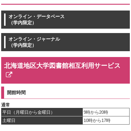
オンライン・データベース
（学内限定）
オンライン・ジャーナル
（学内限定）
北海道地区大学図書館相互利用サービス
新
規
開館時間
ペ
通常
ー
平日（月曜日から金曜日）
9時から20時
ジ
土曜日
10時から17時
で