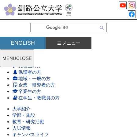
検
索
ENGLISH
メニュー
MENU
CLOSE
受験生の方
保護者の方
地域・一般の方
企業・研究者の方
卒業生の方
在学生・教職員の方
大学紹介
学部・施設
教育・研究活動
入試情報
キャンパスライフ