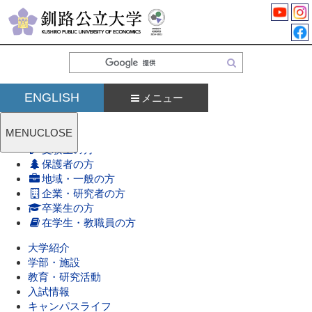
検
索
ENGLISH
メニュー
MENU
CLOSE
受験生の方
保護者の方
地域・一般の方
企業・研究者の方
卒業生の方
在学生・教職員の方
大学紹介
学部・施設
教育・研究活動
入試情報
キャンパスライフ