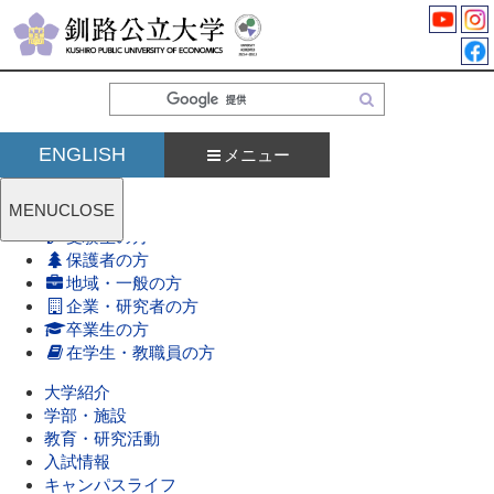
検
索
ENGLISH
メニュー
MENU
CLOSE
受験生の方
保護者の方
地域・一般の方
企業・研究者の方
卒業生の方
在学生・教職員の方
大学紹介
学部・施設
教育・研究活動
入試情報
キャンパスライフ